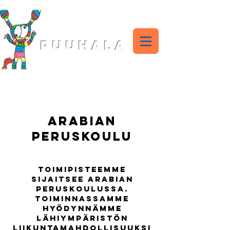
ILTAPÄIVÄKERHO
PUUHALA
Arabian
peruskoulu
Toimipisteemme
sijaitsee Arabian
peruskoulussa.
Toiminnassamme
hyödynnämme
lähiympäristön
liikuntamahdollisuuksi