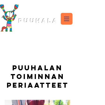
ILTAPÄIVÄKERHO
PUUHALA
Puuhalan
toiminnan
periaatteet