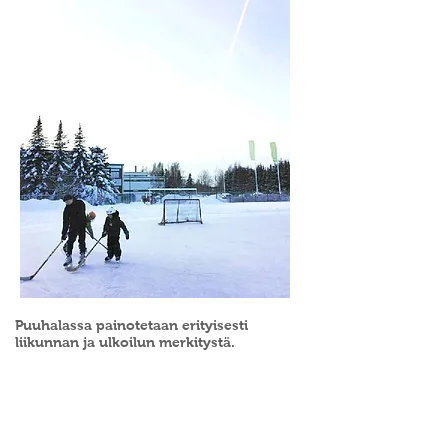
Puuhalassa
painotetaan erityisesti
liikunnan ja ulkoilun
merkitystä.
Jokaisessa
toimipaikassa pyrimme
ulkoilemaan vähintään yhden tunnin
päivittäin ( mielellään enemmänkin).
Lapset
liikkuvat nykyään huomattavasti