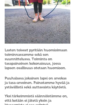
Lasten toiveet pyritään
huomioimaan
toiminnassamme sekä sen
suunnittelussa. Toiminta on
tasapainoinen
kokonaisuus, jossa
lapsen osallisuus otetaan huomioon.
Puuhalassa jokainen lapsi on arvokas
ja tasa-arvoinen. Painotamme hyvää ja
ystävällistä
sekä auttavaista käytöstä.
Yksi tärkeimmistä säännöistämme on,
että ketään ei jätetä yksin
ja
kiusaamista ei saa esiintyä.