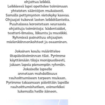
ohjattua leikkiä.
Leikkiessä lapsi opettelee toimimaan
yhteisten sääntöjen mukaisesti.
Samalla pettymysten sietokyky kasvaa.
Ohjaajat tukevat lasten leikkitilanteita.
Puuhalassa korostetaan seuraavia
ohjattuja toimintoja: kädentaidot,
teatteri-ilmaisu, liikunta ja musiikki.
Ryhmissä painottuu ohjaajien
mielenkiinnonkohteet ja osaaminen.
Jokainen koulu määrittelee
iltapäivätoiminnan tilat. Pyrimme
käyttämään tiloja monipuolisesti,
jakaen lapsia pienempiin ryhmiin.
Jokaiselle lapselle
annetaan
mahdollisuus
rauhoittumiseen tarpeen mukaan.
Pyrimme takaamaan päivittäin lapsille
rauhoittumishetken, esimerkiksi
lukemalla heille ääneen.